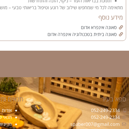
תומכת בבריאות העור – ניקוי, הזנה והתחדשות
מתאימה לכל מי שמחפש שילוב של רוגע וטיפול בריאותי טבעי – מושל
מידע נוסף
סאונה אינפרא אדום
סאונה ביתית בטכנולוגיה אינפרה אדום
ספא בעיר
תנאים ומד
052-249-2334
אודות
052-249-2334
תנאי ש
spaber007@gmail.com
מדיניו