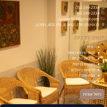
052-249-2334
052-249-2334
spaber007@gmail.com
ז'בוטינסקי 138, קומה 4, חדר 403, רמת גן
תנאים ומדיניות
אודות
תנאי שימוש באתר
מדיניות פרטיות
הצהרת נגישות
מדיניות ביטולים
מפת אתר
צור קשר
ניהול עוגיות